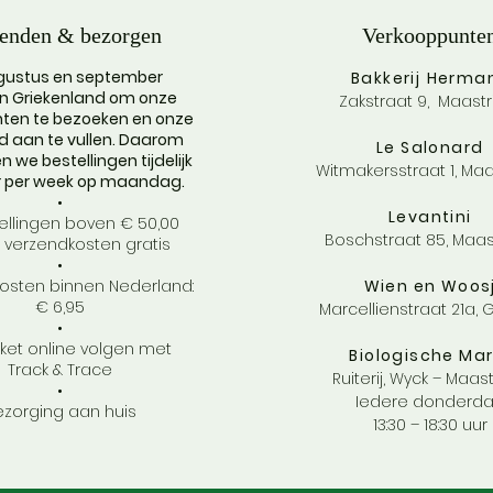
enden & bezorgen
Verkooppunte
ugustus en september
Bakkerij
Herma
j in Griekenland om onze
Zakstraat 9, Maastr
ten te bezoeken en onze
d aan te vullen. Daarom
Le Salonard
 we bestellingen tijdelijk
Witmakersstraat 1,
Maa
r per week op maandag.
•
Levantini
tellingen boven € 50,00
Boschstraat 85, Maas
e verzendkosten gratis
•
osten binnen Nederland:
Wien en Woos
€ 6,95
Marcellienstraat 21a,
•
ket online volgen met
Biologische Mar
Track & Trace
Ruiterij, Wyck – Maast
•
Iedere donderd
ezorging aan huis
13:30 – 18:30 uur