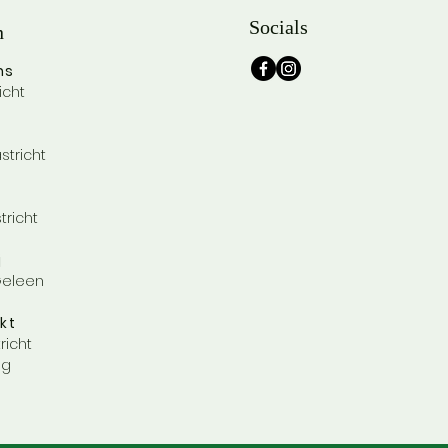
Socials
n
ns
icht
stricht
tricht
j
 Geleen
kt
richt
ag