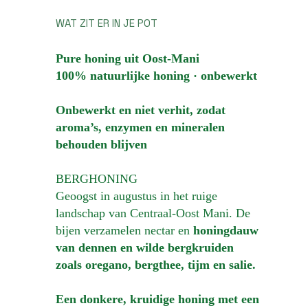
WAT ZIT ER IN JE POT
Pure honing uit Oost-Mani
100% natuurlijke honing · onbewerkt
Onbewerkt en niet verhit, zodat
aroma’s, enzymen en mineralen
behouden blijven
BERGHONING
Geoogst in augustus in het ruige
landschap van Centraal-Oost Mani. De
bijen verzamelen nectar en
honingdauw
van dennen en wilde bergkruiden
zoals oregano, bergthee, tijm en salie.
Een donkere, kruidige honing met een