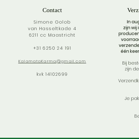
Contact
Verz
In a
Simone Golob
zijn wi
van Hasseltkade 4
producen
6211 cc Maastricht
voorraa
verzenden
+31 6250 24 191
één kee
KalamataKarma
@gmail.com
Bij bes
zijn d
kvk 14102699
Verzendk
Je pak
B