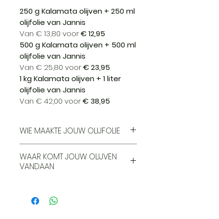
250 g Kalamata olijven + 250 ml
olijfolie van Jannis
Van € 13,80 voor
€ 12,95
500 g Kalamata olijven + 500 ml
olijfolie van Jannis
Van € 25,80 voor
€ 23,95
1 kg Kalamata olijven + 1 liter
olijfolie van Jannis
Van € 42,00 voor
€ 38,95
WIE MAAKTE JOUW OLIJFOLIE
Kom
hier
meer te weten over
WAAR KOMT JOUW OLIJVEN
de olijfolie boerderij en
VANDAAN
olijfgaarden van Jannis.
Allagi
De olijven in Allagi profiteren
van een natuurlijke omgeving