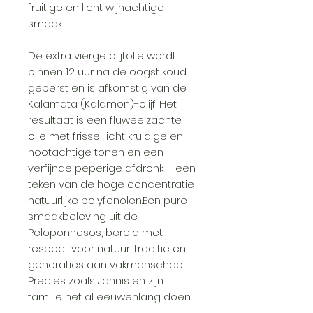
fruitige en licht wijnachtige
smaak.
De extra vierge olijfolie wordt
binnen 12 uur na de oogst koud
geperst en is afkomstig van de
Kalamata (Kalamon)-olijf. Het
resultaat is een fluweelzachte
olie met frisse, licht kruidige en
nootachtige tonen en een
verfijnde peperige afdronk – een
teken van de hoge concentratie
natuurlijke polyfenolen.Een pure
smaakbeleving uit de
Peloponnesos, bereid met
respect voor natuur, traditie en
generaties aan vakmanschap.
Precies zoals Jannis en zijn
familie het al eeuwenlang doen.