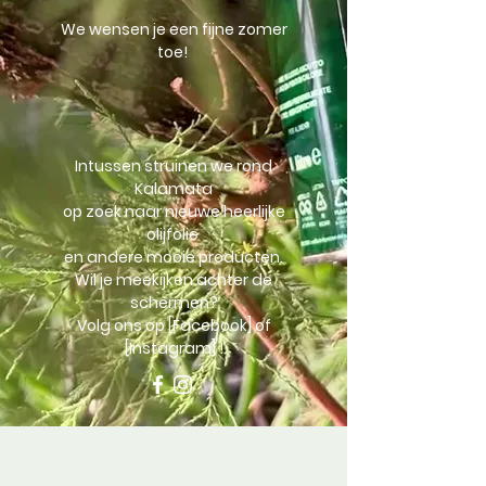
We wensen je een fijne zomer
toe!
Intussen struinen we rond
Kalamata
op zoek naar nieuwe heerlijke
olijfolie
en andere mooie producten.
Wil je meekijken achter de
schermen?
Volg ons op [Facebook] of
[Instagram] !