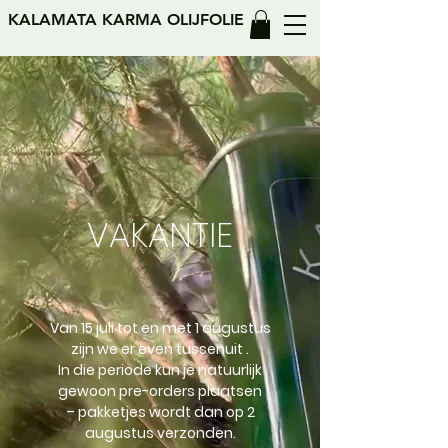
KALAMATA KARMA OLIJFOLIE
VAKANTIE
Van 15 juli tot en met 1 augustus
zijn we er even tussenuit .
In die periode kun je natuurlijk
gewoon pre-orders plaatsen
– pakketjes wordt dan op 2
augustus verzonden.